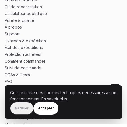
Guide reconstitution
Calculateur peptidique
Pureté & qualité
À propos
Support
Livraison & expédition
État des expéditions
Protection acheteur
Comment commander
Suivi de commande
COAs & Tests
FAQ
Ce site utilise des cookies techniques nécessaires à son
fonctionnement.
En savoir plus
SERVICE
Refuser
Accepter
Panier
Conditions générales
Mentions légales