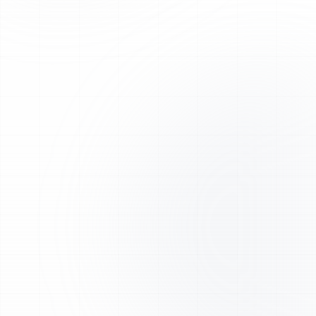
Envoi prioritaire en Europe via DPD et DHL, avec
emballage sécurisé.
Normes réglementaires
Activité conforme aux exigences de sécurité chimique
en vigueur dans l'UE. FDS disponibles.
Support expert
Notre équipe scientifique est à votre disposition pour