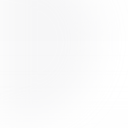
Testé par un tiers
Chaque lot est analysé par des laboratoires tiers
indépendants pour une pureté maximale. Les certificats
d'analyse (COA) sont disponibles sur le site (page «
Certificats d'analyse » / « COAs & Tests » et fiches
produits).
Expédition UE rapide