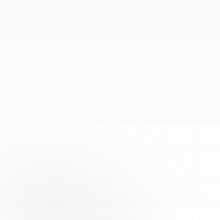
Voir les COA et tests
Guide reconstitution
Analyses HPLC tierces, COA disponibles en ligne
48–72 h ouvrées · suivi selon transporteur
Assurance qualité
Traitement conforme à des protocoles internes stricts
pour des résultats fiables et constants sur chaque lot.