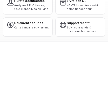
Pureté documentée
Livraison UE
Analyses HPLC tierces,
48–72 h ouvrées · suivi
COA disponibles en ligne
selon transporteur
Paiement sécurisé
Support réactif
Carte bancaire et virement
Suivi commande &
questions techniques
 HPLC > 98 %
◆
ANALYSES TIERCES CERTIFIÉES
◆
LIVRAISON 
VOIR TOUS LES PRODUITS