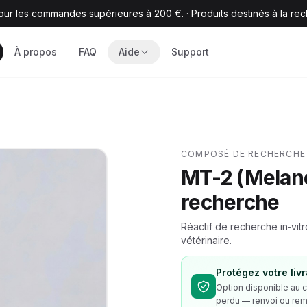
 pour les commandes supérieures à 200 €.
·
Produits destinés à la re
À propos
FAQ
Aide
Support
COMPOSÉ DE RECHERCHE 
MT-2 (Melan
recherche
Réactif de recherche in‑vi
vétérinaire.
Protégez votre liv
Option disponible au 
perdu — renvoi ou rem