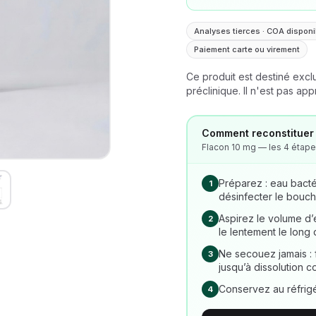
Analyses tierces · COA disponi
Paiement carte ou virement
Ce produit est destiné exclu
préclinique. Il n'est pas a
Comment reconstituer 
Flacon 10 mg — les 4 étapes
Préparez : eau bacté
1
désinfecter le bouch
Aspirez le volume d’e
2
le lentement le long 
Ne secouez jamais : 
3
jusqu’à dissolution c
Conservez au réfrigér
4