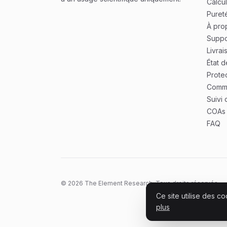
Calcu
Pureté
À pro
Suppo
Livrai
État 
Prote
Comm
Suivi
COAs 
FAQ
© 2026 The Element Research. Tous droits réservés.
Ce site utilise des 
plus