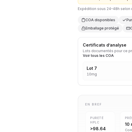
Expédition sous 24–48h selon d
COA disponibles
Pu
Emballage protégé
Certificats d’analyse
Lots documentés pour ce prod
Voir tous les COA
Lot 7
10mg
EN BREF
PURETÉ
PRÉ
HPLC
10
>98.64
Com