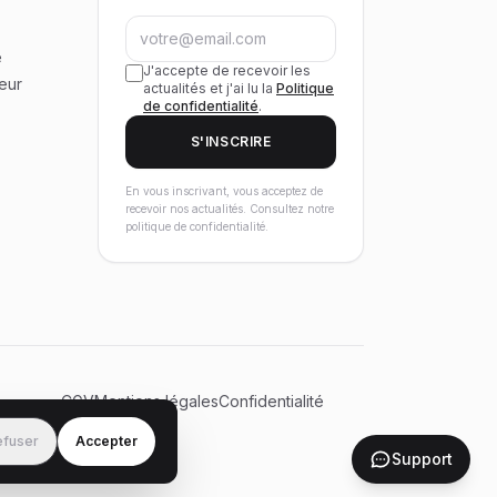
e
J'accepte de recevoir les
eur
actualités et j'ai lu la
Politique
de confidentialité
.
S'INSCRIRE
En vous inscrivant, vous acceptez de
recevoir nos actualités. Consultez notre
politique de confidentialité.
CGV
Mentions légales
Confidentialité
efuser
Accepter
Support