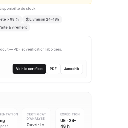
isponibilité du stock.
reté > 98 %
Livraison 24–48h
Carte & virement
uit — PDF et vérification labo tiers.
Voir le certificat
PDF
Janoshik
SENTATION
CERTIFICAT
EXPÉDITION
D’ANALYSE
 mg
UE · 24–
Ouvrir le
48 h
posé