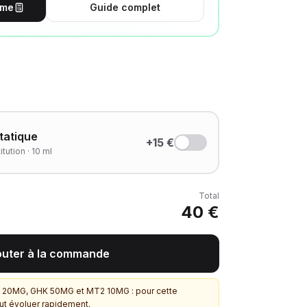
ume
Guide complet
tatique
+15 €
tution · 10 ml
Total
40 €
outer à la commande
A 20MG, GHK 50MG et MT2 10MG : pour cette
eut évoluer rapidement.