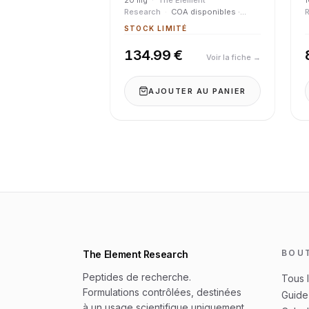
20 mg
·
The Element
Research
·
COA disponibles ·
Pureté > 98 %
P
STOCK LIMITÉ
134.99 €
Voir la fiche →
AJOUTER AU PANIER
BOU
The Element Research
Peptides de recherche.
Tous 
Formulations contrôlées, destinées
Guide 
à un usage scientifique uniquement.