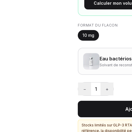
Calculer mon vol
FORMAT DU FLACON
10 mg
Eau bactérios
Solvant de reconsti
−
1
+
Aj
Stocks limités sur GLP-3 RT
référence, la disponibilité p