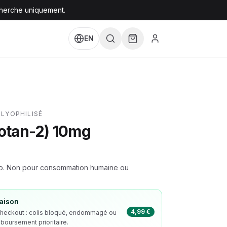
cherche uniquement.
EN
LYOPHILISÉ
otan-2) 10mg
tro. Non pour consommation humaine ou
raison
4,99 €
checkout : colis bloqué, endommagé ou
boursement prioritaire.