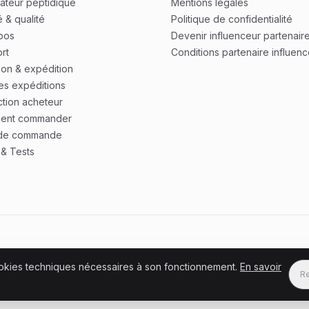
lateur peptidique
Mentions légales
 & qualité
Politique de confidentialité
pos
Devenir influenceur partenair
rt
Conditions partenaire influenc
son & expédition
des expéditions
ction acheteur
ent commander
 de commande
& Tests
cookies techniques nécessaires à son fonctionnement.
En savoir
R