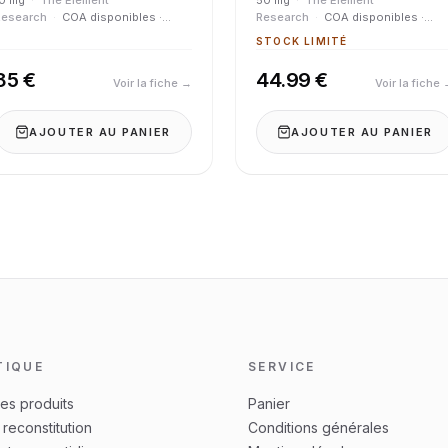
10 mg
·
The Element
50 mg
·
The Element
Research
·
COA disponibles ·
Research
·
COA disponibles ·
ureté > 98 %
Pureté > 98 %
STOCK LIMITÉ
85 €
44.99 €
Voir la fiche →
Voir la fiche
AJOUTER AU PANIER
AJOUTER AU PANIER
TIQUE
SERVICE
les produits
Panier
reconstitution
Conditions générales