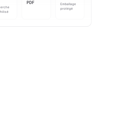
PDF
Emballage
herche
protégé
hilisé