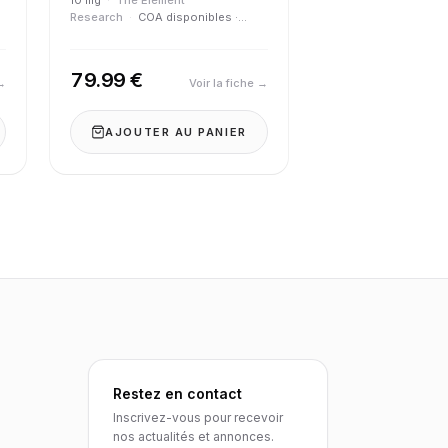
10 mg
·
The Element
Research
·
COA disponibles ·
Pureté > 98 %
79.99 €
 →
Voir la fiche →
AJOUTER AU PANIER
Restez en contact
Inscrivez-vous pour recevoir
nos actualités et annonces.