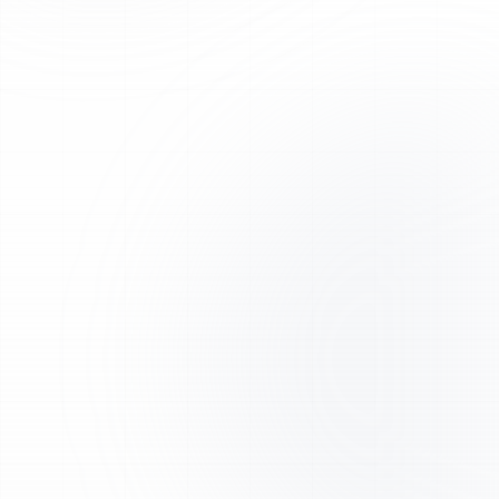
Envoi prioritaire en Europe via DPD et DHL, avec
emballage sécurisé.
Normes réglementaires
Activité conforme aux exigences de sécurité chimique
en vigueur dans l'UE. FDS disponibles.
Support expert
Notre équipe scientifique est à votre disposition pour