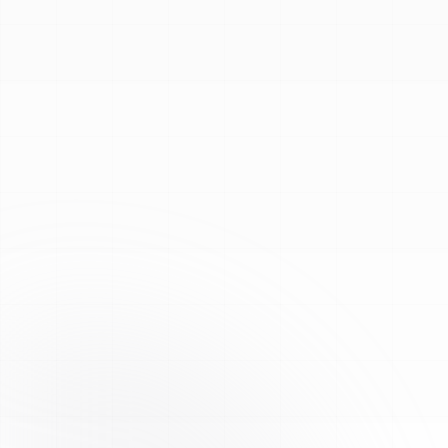
Voir les COA et tests
Guide reconstitution
Analyses HPLC tierces, COA disponibles en ligne
48–72 h ouvrées · suivi selon transporteur
Assurance qualité
Traitement conforme à des protocoles internes stricts
pour des résultats fiables et constants sur chaque lot.