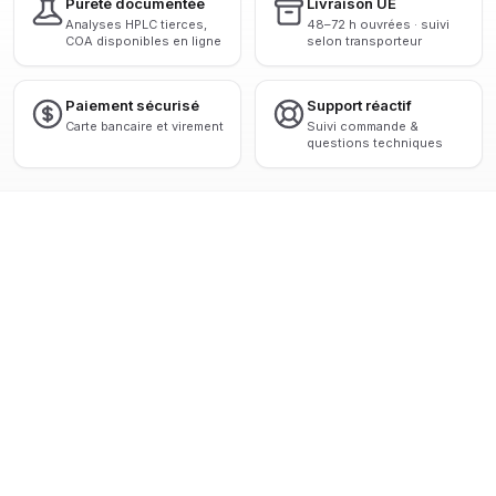
Pureté documentée
Livraison UE
Analyses HPLC tierces,
48–72 h ouvrées · suivi
COA disponibles en ligne
selon transporteur
Paiement sécurisé
Support réactif
Carte bancaire et virement
Suivi commande &
questions techniques
 HPLC > 98 %
◆
ANALYSES TIERCES CERTIFIÉES
◆
LIVRAISON 
VOIR TOUS LES PRODUITS