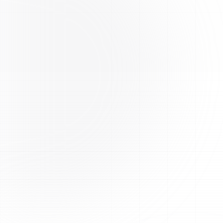
Testé par un tiers
Chaque lot est analysé par des laboratoires tiers
indépendants pour une pureté maximale. Les certificats
d'analyse (COA) sont disponibles sur le site (page «
Certificats d'analyse » / « COAs & Tests » et fiches
produits).
Expédition UE rapide