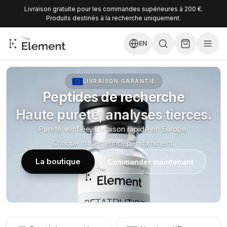
Livraison gratuite pour les commandes supérieures à 200 €.
Produits destinés à la recherche uniquement.
EN
LIVRAISON GARANTIE
Peptides de recherche
Haute pureté, analyses tierces.
Pureté vérifiée. Livraison rapide en Europe.
Chaque lot testé indépendamment.
La boutique
Commander maintenant