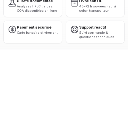
Pureté documentée
Livraison UE
Analyses HPLC tierces,
48–72 h ouvrées · suivi
COA disponibles en ligne
selon transporteur
Paiement sécurisé
Support réactif
Carte bancaire et virement
Suivi commande &
questions techniques
 HPLC > 98 %
◆
ANALYSES TIERCES CERTIFIÉES
◆
LIVRAISON 
VOIR TOUS LES PRODUITS