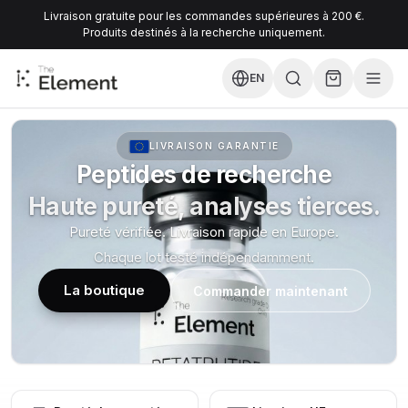
Livraison gratuite pour les commandes supérieures à 200 €.
Produits destinés à la recherche uniquement.
EN
LIVRAISON GARANTIE
Peptides de recherche
Haute pureté, analyses tierces.
Pureté vérifiée. Livraison rapide en Europe.
Chaque lot testé indépendamment.
La boutique
Commander maintenant