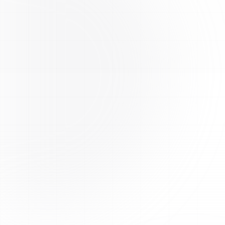
Testé par un tiers
Chaque lot est analysé par des laboratoires tiers
indépendants pour une pureté maximale. Les certificats
d'analyse (COA) sont disponibles sur le site (page «
Certificats d'analyse » / « COAs & Tests » et fiches
produits).
Expédition UE rapide