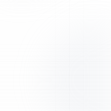
Envoi prioritaire en Europe via DPD et DHL, avec
emballage sécurisé.
Normes réglementaires
Activité conforme aux exigences de sécurité chimique
en vigueur dans l'UE. FDS disponibles.
Support expert
Notre équipe scientifique est à votre disposition pour