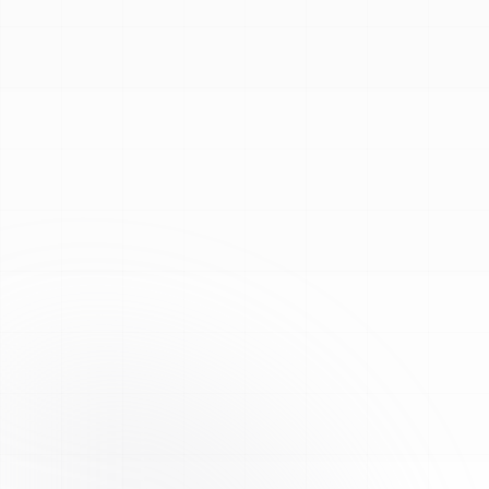
Voir les COA et tests
Guide reconstitution
Analyses HPLC tierces, COA disponibles en ligne
48–72 h ouvrées · suivi selon transporteur
Assurance qualité
Traitement conforme à des protocoles internes stricts
pour des résultats fiables et constants sur chaque lot.