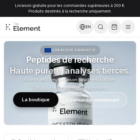
Livraison gratuite pour les commandes supérieures à 200 €.
Produits destinés à la recherche uniquement.
EN
LIVRAISON GARANTIE
Peptides de recherche
Haute pureté, analyses tierces.
Pureté vérifiée. Livraison rapide en Europe.
Chaque lot testé indépendamment.
La boutique
Commander maintenant