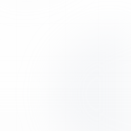
Envoi prioritaire en Europe via DPD et DHL, avec
emballage sécurisé.
Normes réglementaires
Activité conforme aux exigences de sécurité chimique
en vigueur dans l'UE. FDS disponibles.
Support expert
Notre équipe scientifique est à votre disposition pour