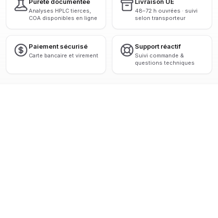
Pureté documentée
Livraison UE
Analyses HPLC tierces,
48–72 h ouvrées · suivi
COA disponibles en ligne
selon transporteur
Paiement sécurisé
Support réactif
Carte bancaire et virement
Suivi commande &
questions techniques
 HPLC > 98 %
◆
ANALYSES TIERCES CERTIFIÉES
◆
LIVRAISON 
VOIR TOUS LES PRODUITS