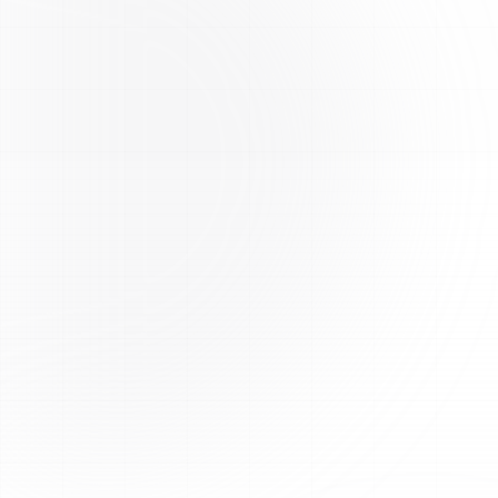
Testé par un tiers
Chaque lot est analysé par des laboratoires tiers
indépendants pour une pureté maximale. Les certificats
d'analyse (COA) sont disponibles sur le site (page «
Certificats d'analyse » / « COAs & Tests » et fiches
produits).
Expédition UE rapide