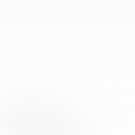
Voir les COA et tests
Guide reconstitution
Analyses HPLC tierces, COA disponibles en ligne
48–72 h ouvrées · suivi selon transporteur
Assurance qualité
Traitement conforme à des protocoles internes stricts
pour des résultats fiables et constants sur chaque lot.